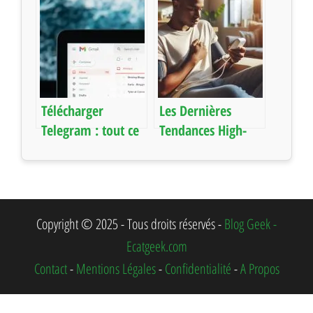
instantanée : tout
: voici comment
ce qu’il faut savoir
faire
pour bien choisir
Télécharger
Les Dernières
Telegram : tout ce
Tendances High-
que vous devez
Tech Pour
savoir pour
Améliorer Votre
commencer
Santé
Copyright © 2025 - Tous droits réservés -
Blog Geek -
Ecatgeek.com
Contact
-
Mentions Légales
-
Confidentialité
-
A Propos