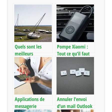
Quels sont les
Pompe Xiaomi :
meilleurs
Tout ce qu’il faut
écouteurs sans fil
savoir sur
du moment ?
l’accessoire
indispensable
Applications de
Annuler l’envoi
messagerie
d’un mail Outlook