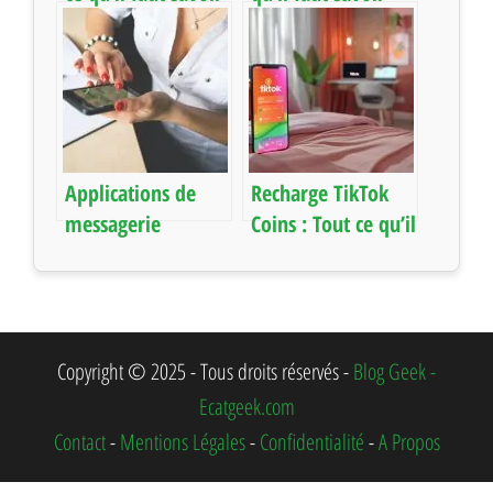
pour bien choisir
pour gérer votre
messagerie
Applications de
Recharge TikTok
messagerie
Coins : Tout ce qu’il
instantanée : tout
faut savoir
ce qu’il faut savoir
pour bien choisir
Copyright © 2025 - Tous droits réservés -
Blog Geek -
Ecatgeek.com
Contact
-
Mentions Légales
-
Confidentialité
-
A Propos