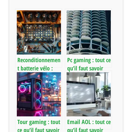
Reconditionnemen
Pc gaming : tout ce
t batterie vélo :
qu’il faut savoir
tout ce que vous
pour choisir son
devez savoir
matériel
Tour gaming : tout
Email AOL : tout ce
ce qu’il faut savoir
qu’il faut savoir